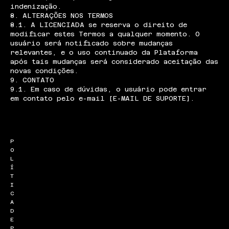
indenização.
8. ALTERAÇÕES NOS TERMOS
8.1. A LICENCIADA se reserva o direito de
modificar estes Termos a qualquer momento. O
usuário será notificado sobre mudanças
relevantes, e o uso continuado da Plataforma
após tais mudanças será considerado aceitação das
novas condições.
9. CONTATO
9.1. Em caso de dúvidas, o usuário pode entrar
em contato pelo e-mail [E-MAIL DE SUPORTE].
P
O
L
Í
T
I
C
A
D
E
P